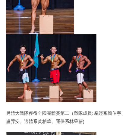
另體大戰隊獲得全國團體賽第二（戰隊成員: 產經系簡伯宇、
盧羿安、適體系黃柏華、運保系林采蓓)