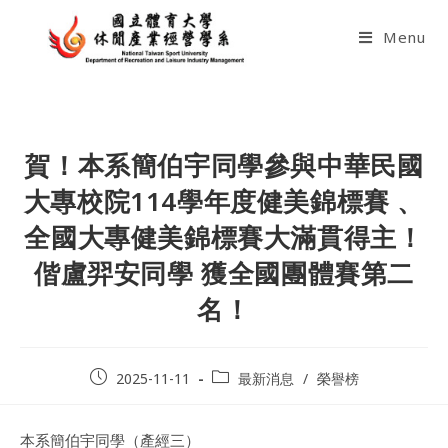
Skip
to
Menu
content
賀！本系簡伯宇同學參與中華民國
大專校院114學年度健美錦標賽 、
全國大專健美錦標賽大滿貫得主！
偕盧羿安同學 獲全國團體賽第二
名！
Post
Post
2025-11-11
最新消息
/
榮譽榜
published:
category:
本系簡伯宇同學（產經三）