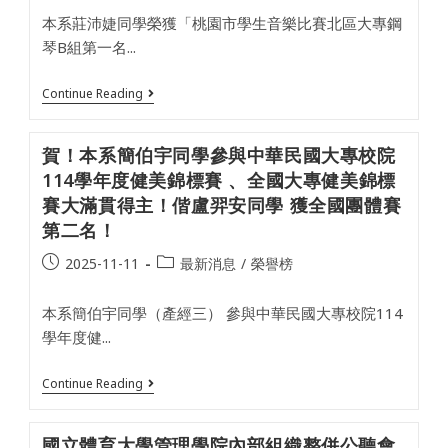
運
本系莊沛婕同學榮獲「桃園市學生音樂比賽北區大專鋼
動
部
琴B組第一名...
三
等
二
賀！
Continue Reading
級
本
國
系
光
莊
賀！本系簡伯宇同學參與中華民國大專校院
體
沛
育
婕
114學年度健美錦標賽 、全國大專健美錦標
獎
同
賽大滿貫得主！偕盧羿安同學 獲全國團體賽
章！
學
榮
第二名！
獲
「桃
Post
Post
2025-11-11
最新消息
/
榮譽榜
園
published:
category:
市
學
本系簡伯宇同學（產經三） 參與中華民國大專校院114
生
音
學年度健...
樂
比
賽
賀！
Continue Reading
北
本
區
系
大
簡
國立體育大學管理學院內部組織整併公聽會
專
伯