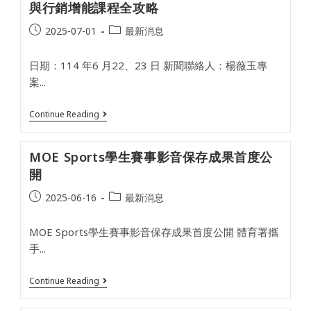
請】
賽
與行銷增能課程全攻略
資
格！
Post
Post
2025-07-01
最新消息
published:
category:
日期：114 年6 月22、23 日 新聞聯絡人：楊薇玉專
案...
從
Continue Reading
賽
事
現
MOE Sports學生賽事影音保存成果首度公
場
到
開
網
路
Post
Post
2025-06-16
最新消息
爆
published:
category:
紅
體
MOE Sports學生賽事影音保存成果首度公開 體育署攜
育
署
手...
與
國
體
MOE
Continue Reading
大
Sports
轉
學