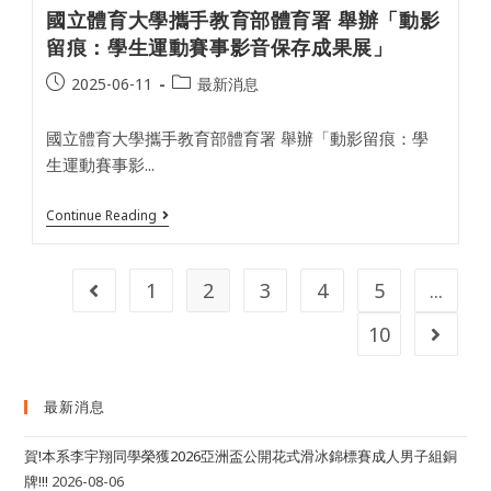
播
生
國立體育大學攜手教育部體育署 舉辦「動影
與
賽
行
事
留痕：學生運動賽事影音保存成果展」
銷
影
增
音
Post
Post
2025-06-11
最新消息
能
保
published:
category:
課
存
程
成
國立體育大學攜手教育部體育署 舉辦「動影留痕：學
全
果
攻
首
生運動賽事影...
略
度
公
開
國
Continue Reading
立
體
育
大
1
2
3
4
5
...
Go to the previous page
學
攜
10
Go to t
手
教
育
部
最新消息
體
育
署
賀!本系李宇翔同學榮獲2026亞洲盃公開花式滑冰錦標賽成人男子組銅
舉
辦
牌!!!
2026-08-06