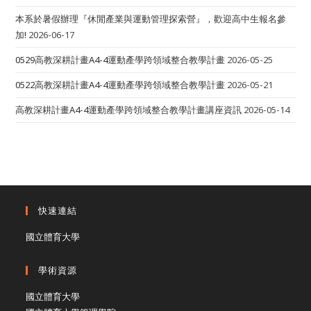
「動
影
本系於暑假辦理『休閒產業與運動管理探索營』，歡迎高中生報名參
留
加!
2026-06-17
痕：
學
生
0529高教深耕計畫A4-4運動產學跨領域整合教學計畫
2026-05-25
運
動
0522高教深耕計畫A4-4運動產學跨領域整合教學計畫
2026-05-21
賽
事
高教深耕計畫A4-4運動產學跨領域整合教學計畫講座資訊
2026-05-14
影
音
保
存
成
果
展」
快速連結
國立體育大學
學術資源
國立體育大學