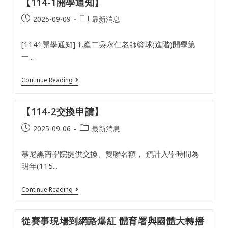
【114-1開學通知】
宇
美
翔
錦
Post
Post
2025-09-09
最新消息
同
標
學
published:
category:
賽
獲
大
[1141開學通知] 1.產二吳永仁老師籃球(進階)開學第
得
滿
2026
一...
貫
米
得
蘭
主！
冬
【114-
Continue Reading
偕
季
1
盧
奧
開
羿
林
學
安
匹
【114-2交換申請】
通
同
克
知】
學
運
Post
Post
2025-09-06
最新消息
獲
動
全
published:
category:
會
國
花
慕尼黑商學院提供交換、雙聯名額， 預計入學時間為
團
式
體
明年(115...
滑
賽
冰
第
男
二
【114-
Continue Reading
子
名！
2
單
交
人
換
組
從賽事現場到網路爆紅 體育署與國體大轉播
申
參