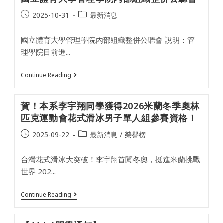
鋼
宇
Post
琴
Post
2025-10-31
最新消息
同
B
學
published:
category:
組
參
第
國立體育大學管理學院內部組織整併公聽會 說明：管
與
一
中
理學院目前進...
名」！
華
民
國
國
Continue Reading
大
立
專
體
校
育
院
賀！本系李宇翔同學獲得2026米蘭冬季奧林
大
114
學
匹克運動會花式滑冰男子單人組參賽資格！
學
管
年
理
Post
Post
2025-09-22
最新消息
/
榮譽榜
度
學
健
published:
category:
院
美
內
台灣花式滑冰大突破！李宇翔首闖冬奧，挺進米蘭挑戰
錦
部
標
組
世界 202...
賽
織
、
整
全
併
賀！
Continue Reading
國
公
本
大
聽
系
專
會
李
健