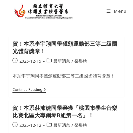
Skip
to
Menu
content
賀！本系李宇翔同學獲頒運動部三等二級國
光體育獎章！
Post
Post
2025-12-15
最新消息
/
榮譽榜
published:
category:
本系李宇翔同學獲頒運動部三等二級國光體育獎章！
賀！
Continue Reading
本
系
李
賀！本系莊沛婕同學榮獲「桃園市學生音樂
宇
翔
比賽北區大專鋼琴B組第一名」！
同
學
Post
Post
2025-12-12
最新消息
/
榮譽榜
獲
published:
category:
頒