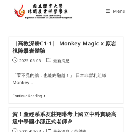
Skip
to
Menu
content
［高教深耕C1-1］ Monkey Magic x 原岩
視障攀岩體驗
Post
Post
2025-05-05
最新消息
published:
category:
「看不見的牆，也能夠翻越！」 日本非營利組織
Monkey ...
［高
Continue Reading
教
深
耕
賀！產經系系友莊翔琳考上國立中科實驗高
C1-
1］
級中學國小部正式老師🎉
Monkey
Magic
Post
Post
2025-04-23
最新消息
/
榮譽榜