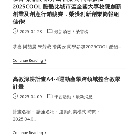
國
潘
2025COOL 酷酷比城市盃全國大專校院創新
小
柔
部
創業及創意行銷競賽，榮獲創新創業簡報組
云
正
朱
佳作!
式
芳
老
葳
師
Post
Post
2025-04-23
最新消息
/
榮譽榜
同
🎉
published:
category:
學
參
恭喜 欒喆晨 朱芳葳 潘柔云 同學參加2025COOL 酷酷...
加
2025
第
恭
Continue Reading
六
喜
屆
欒
全
喆
國
高教深耕計畫A4-4運動產學跨領域整合教學
晨
綠
朱
計畫
色
芳
旅
葳
遊
Post
Post
2025-04-09
學習活動
/
最新消息
潘
微
published:
category:
柔
電
云
影
計畫名稱： 講座名稱：運動商業模式 時間：
同
大
學
2025.04.0...
賽，
參
從
加
來
2025COOL
高
Continue Reading
自