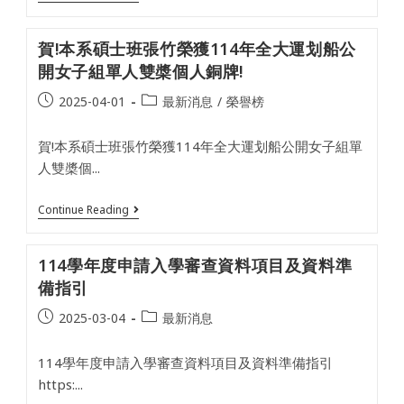
酷
教
全
酷
深
國
比
耕
100
賀!本系碩士班張竹榮獲114年全大運划船公
城
計
隊
市
畫
開女子組單人雙槳個人銅牌!
以
盃
A4-
上
全
4
參
Post
Post
2025-04-01
最新消息
/
榮譽榜
國
運
賽
published:
category:
大
動
作
專
產
品
賀!本系碩士班張竹榮獲114年全大運划船公開女子組單
校
學
中
院
跨
人雙槳個...
榮
創
領
獲
新
域
佳
創
整
賀!
Continue Reading
作!
業
合
本
及
教
系
創
學
碩
114學年度申請入學審查資料項目及資料準
意
計
士
行
畫
班
備指引
銷
張
競
竹
Post
Post
2025-03-04
最新消息
賽，
榮
published:
category:
榮
獲
獲
114
114學年度申請入學審查資料項目及資料準備指引
創
年
新
全
https:...
創
大