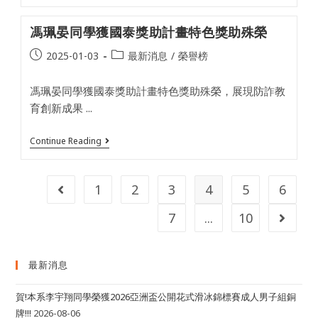
冬
季
馮珮晏同學獲國泰獎助計畫特色獎助殊榮
聯
盟
Post
Post
2025-01-03
最新消息
/
榮譽榜
攜
手
published:
category:
國
馮珮晏同學獲國泰獎助計畫特色獎助殊榮，展現防詐教
立
體
育創新成果 ...
育
大
學
馮
Continue Reading
推
珮
動
晏
海
同
外
學
1
2
3
4
5
6
Go to the previous page
實
獲
習
國
培
7
...
10
Go to t
泰
育
獎
運
助
動
計
傳
最新消息
畫
播
特
人
色
才
賀!本系李宇翔同學榮獲2026亞洲盃公開花式滑冰錦標賽成人男子組銅
獎
助
牌!!!
2026-08-06