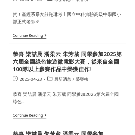
X
published:
category:
原
岩
賀！產經系系友莊翔琳考上國立中科實驗高級中學國小
視
障
部正式老師🎉
攀
岩
體
賀！
Continue Reading
驗
產
經
系
恭喜 欒喆晨 潘柔云 朱芳葳 同學參加2025第
系
友
六屆全國綠色旅遊微電影大賽，從來自全國
莊
100隊以上參賽作品中榮獲佳作!
翔
琳
Post
考
Post
2025-04-23
最新消息
/
榮譽榜
上
published:
category:
國
立
恭喜 欒喆晨 潘柔云 朱芳葳 同學參加2025第六屆全國
中
綠色...
科
實
驗
恭
Continue Reading
高
喜
級
欒
中
喆
學
恭喜 欒喆晨 朱芳葳 潘柔云 同學參加
晨