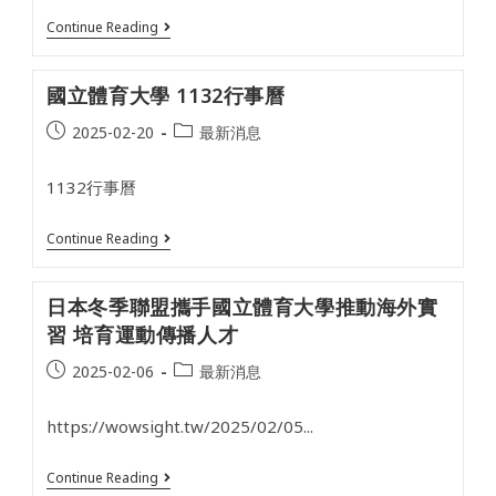
業
運
簡
划
114
Continue Reading
報
船
學
組
公
年
佳
開
度
國立體育大學 1132行事曆
作!
女
申
子
請
Post
Post
2025-02-20
最新消息
組
入
單
學
published:
category:
人
審
1132行事曆
雙
查
槳
資
個
料
國
Continue Reading
人
項
立
銅
目
體
牌!
及
育
資
日本冬季聯盟攜手國立體育大學推動海外實
大
料
學
準
習 培育運動傳播人才
1132
備
行
指
Post
Post
2025-02-06
最新消息
事
引
published:
category:
曆
https://wowsight.tw/2025/02/05...
日
Continue Reading
本